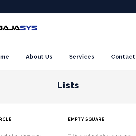
ome
About Us
Services
Contact
Lists
IRCLE
EMPTY SQUARE
licitudin adipiscing
Duis sollicitudin adipiscing