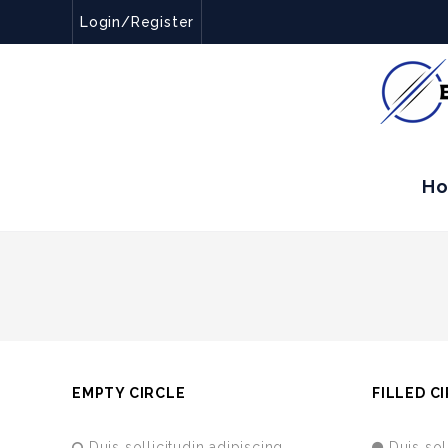
Login/Register
H
EMPTY CIRCLE
FILLED C
Duis sollicitudin adipiscing
Duis sol